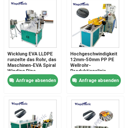
Fabrik-Ausflug
Qualitätskontrolle
Treten Sie mit uns in Verbindung
Wicklung EVA LLDPE
Hochgeschwindigkeit
runzelte das Rohr, das
12mm-50mm PP PE
Maschinen-EVA Spiral
Wellrohr-
Kunststoffrohr-Extruder-Maschine
Winding Pipe
Produktionslinie
Productions-Linie für
Wellrohr-Flexibility-
Anfrage absenden
Anfrage absenden
Staubsauger-
Rohrmaschine
Schlauch macht
Kunststoffrohr-Verdrängungs-Linie
Kunststoffrohr-Extruder-Maschine
HDPE Rohr-Extruder-Maschine