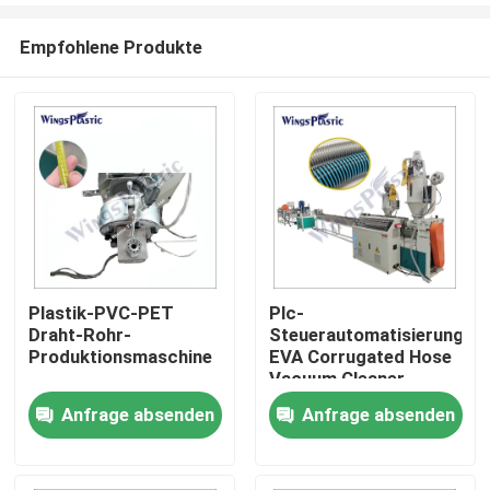
Empfohlene Produkte
Plastik-PVC-PET
Plc-
Draht-Rohr-
Steuerautomatisierungs-
Heim
Produktionsmaschine
EVA Corrugated Hose
Vacuum Cleaner-
Schlauch-
Anfrage absenden
Anfrage absenden
Produkte
Verdrängungs-
Ausrüstung
Über uns