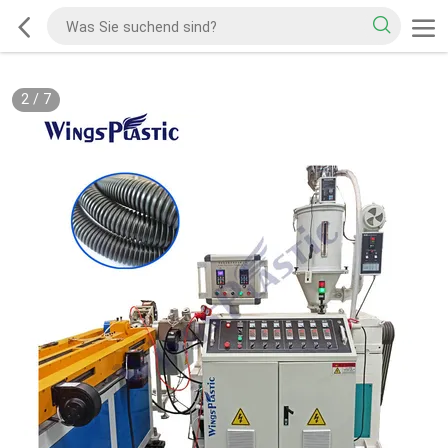
2
/
7