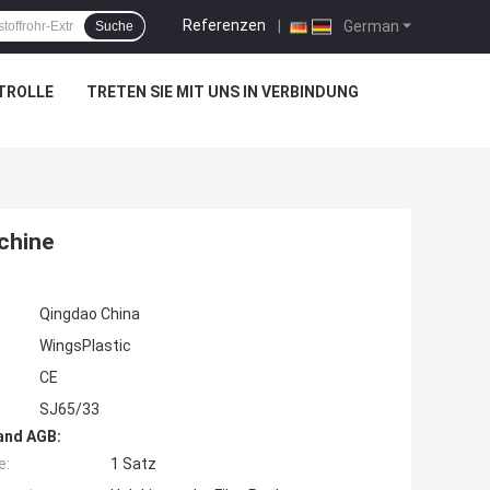
Referenzen
|
German
Suche
TROLLE
TRETEN SIE MIT UNS IN VERBINDUNG
chine
Qingdao China
WingsPlastic
CE
SJ65/33
and AGB:
e:
1 Satz