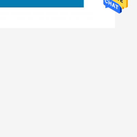
,
frohr-Extruder-Maschine EVA
 Ihre Anfrage direkt an uns
(
0
/ 3000)