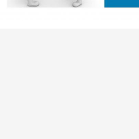
,
Größe und Tag:
LDPE-Kunststoffrohr-Extruder-Maschine
Kunststof
Gewölbte Kunststoffrohr-Extruder-Maschine
Kontaktdaten
QINGDAO WINGS PLASTIC TECHNOLOGY
Senden Sie
CO.,LTD
Ansprechpartner:
Mr. Wang
Telefon:
+86 15092066953
Faxen:
86--532-87252290