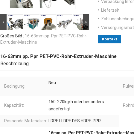
Verpackung Info
Lieferzeit:
Zahlungsbedingu
Versorgungsmater
Großes Bild :
16-63mm pp. Ppr PET-PVC-Rohr-
Kontakt
Extruder-Maschine
16-63mm pp. Ppr PET-PVC-Rohr-Extruder-Maschine
Beschreibung
Neu
Bedingung:
Pulve
150-220kg/h oder besonders
Kapazität:
Rohr
angefertigt
Passende Materialien:
LDPE LLDPE DES HDPE-PPR
16mm pp. Ppr PET-PVC-Rohr-Extruder-Mas