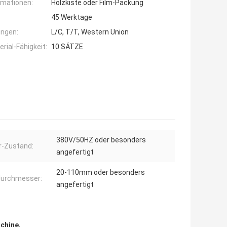
rmationen:
Holzkiste oder Film-Packung
45 Werktage
ngen:
L/C, T/T, Western Union
ial-Fähigkeit:
10 SÄTZE
380V/50HZ oder besonders
r-Zustand:
angefertigt
20-110mm oder besonders
durchmesser:
angefertigt
chine
,