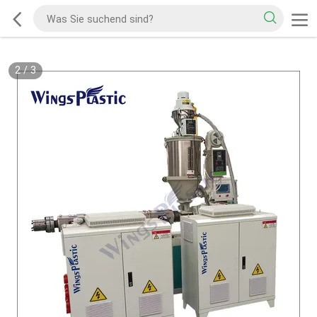
2
/
3