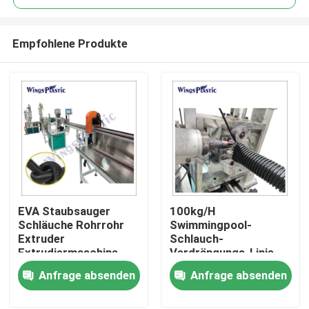
Empfohlene Produkte
EVA Staubsauger
100kg/H
Heim
Schläuche Rohrrohr
Swimmingpool-
Extruder
Schlauch-
Extrudiermaschine
Verdrängungs-Linie
Produkte
Linie
Verhältnis der
Anfrage absenden
Anfrage absenden
220V-/380Vstromversorg
301 Schrauben-L/D
Über uns