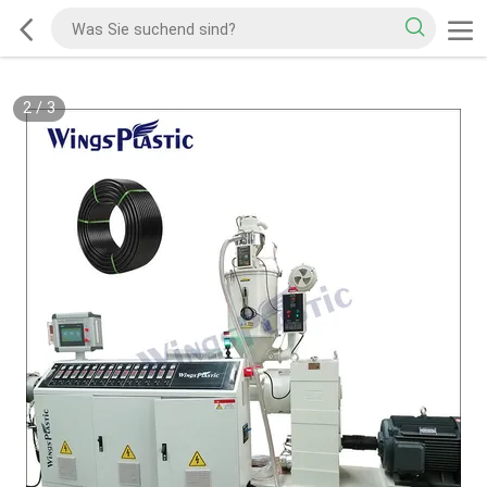
2
/
3