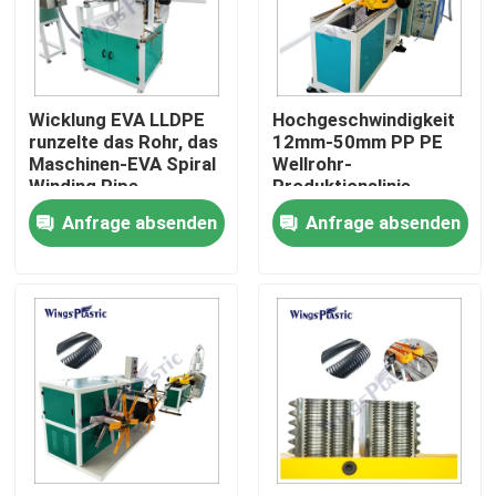
Fabrik-Ausflug
Wicklung EVA LLDPE
Hochgeschwindigkeit
Qualitätskontrolle
runzelte das Rohr, das
12mm-50mm PP PE
Maschinen-EVA Spiral
Wellrohr-
Winding Pipe
Produktionslinie
Treten Sie mit uns in Verbindung
Productions-Linie für
Wellrohr-Flexibility-
Anfrage absenden
Anfrage absenden
Staubsauger-
Rohrmaschine
Schlauch macht
Kunststoffrohr-Extruder-Maschine
Kunststoffrohr-Verdrängungs-Linie
Kunststoffrohr-Extruder-Maschine
HDPE Rohr-Extruder-Maschine