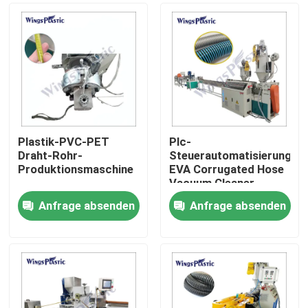
Plastik-PVC-PET
Plc-
Draht-Rohr-
Steuerautomatisierungs-
Produktionsmaschine
EVA Corrugated Hose
Vacuum Cleaner-
Schlauch-
Anfrage absenden
Anfrage absenden
Verdrängungs-
Heim
Ausrüstung
Produkte
Über uns