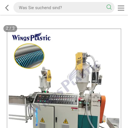
2
/
3