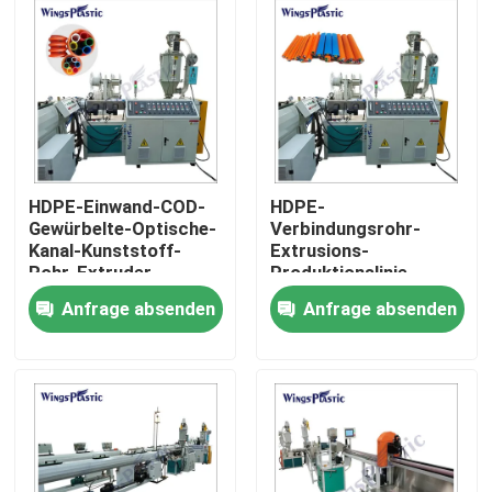
Fabrik-Ausflug
Qualitätskontrolle
Treten Sie mit uns in Verbindung
HDPE-Einwand-COD-
HDPE-
Gewürbelte-Optische-
Verbindungsrohr-
Kanal-Kunststoff-
Extrusions-
Kunststoffrohr-Extruder-Maschine
Rohr-Extruder
Produktionslinie
Bundle-
Anfrage absenden
Anfrage absenden
Rohrherstellmaschine
Kunststoffrohr-Verdrängungs-Linie
Kunststoffrohr-Extruder-Maschine
HDPE Rohr-Extruder-Maschine