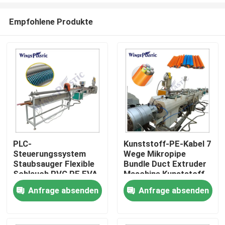
Empfohlene Produkte
PLC-
Kunststoff-PE-Kabel 7
Steuerungssystem
Wege Mikropipe
Heim
Staubsauger Flexible
Bundle Duct Extruder
Schlauch PVC PE EVA
Maschine Kunststoff-
Kunststoff Schlauch
Rohr
Anfrage absenden
Anfrage absenden
Produkte
Extrusionsmaschine
Extrusionsmaschine
Über uns