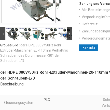
Zahlung und Versa
Min Bestellmenge
Verpackung Infor
Lieferzeit:
Zahlungsbedingu
Versorgungsmater
Großes Bild :
der HDPE 380V/50Hz Rohr-
Kontakt
Extruder-Maschinen-20-110mm Verhältnis
Schrauben-des Durchmesser-301 der
Schrauben-L/D
der HDPE 380V/50Hz Rohr-Extruder-Maschinen-20-110mm 
der Schrauben-L/D
Beschreibung
PLC
Schr
Steuerungssystem:
Verhä