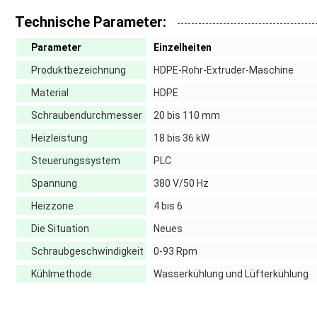
Technische Parameter:
Parameter
Einzelheiten
Produktbezeichnung
HDPE-Rohr-Extruder-Maschine
Material
HDPE
Schraubendurchmesser
20 bis 110 mm
Heizleistung
18 bis 36 kW
Steuerungssystem
PLC
Spannung
380 V/50 Hz
Heizzone
4 bis 6
Die Situation
Neues
Schraubgeschwindigkeit
0-93 Rpm
Kühlmethode
Wasserkühlung und Lüfterkühlung