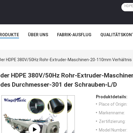
RODUKTE
ÜBER UNS
FABRIK-AUSFLUG
QUALITÄTSKON
Der HDPE 380V/50Hz Rohr-Extruder-Maschinen-20-110mm Verhältnis
der HDPE 380V/50Hz Rohr-Extruder-Maschine
des Durchmesser-301 der Schrauben-L/D
Produktdetails:
Place of Origin:
Markenname:
Zertifizierung:
Model Number: