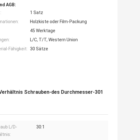
nd AGB:
:
1 Satz
mationen:
Holzkiste oder Film-Packung
45 Werktage
ngen:
L/C, T/T, Western Union
ial-Fähigkeit:
30 Sätze
Verhältnis Schrauben-des Durchmesser-301
aub L/D-
30:1
ltnis: