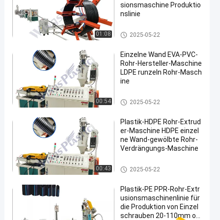
sionsmaschine Produktio
nslinie
HDPE Rohr-Extruder-Maschine
01:08
2025-05-22
Einzelne Wand EVA-PVC-
Rohr-Hersteller-Maschine
LDPE runzeln Rohr-Masch
ine
HDPE Rohr-Extruder-Maschine
00:54
2025-05-22
Plastik-HDPE Rohr-Extrud
er-Maschine HDPE einzel
ne Wand-gewölbte Rohr-
Verdrängungs-Maschine
HDPE Rohr-Extruder-Maschine
00:43
2025-05-22
Plastik-PE PPR-Rohr-Extr
usionsmaschinenlinie für
die Produktion von Einzel
schrauben 20-110mm od