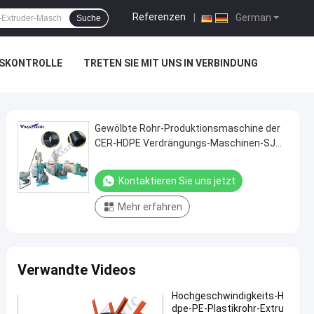
Referenzen
|
German
Suche
TSKONTROLLE
TRETEN SIE MIT UNS IN VERBINDUNG
Gewölbte Rohr-Produktionsmaschine der
CER-HDPE Verdrängungs-Maschinen-SJ
65
Kontaktieren Sie uns jetzt
Mehr erfahren
Verwandte Videos
Hochgeschwindigkeits-H
dpe-PE-Plastikrohr-Extru