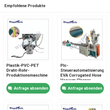
Empfohlene Produkte
Plastik-PVC-PET
Plc-
Draht-Rohr-
Steuerautomatisierungs-
Produktionsmaschine
EVA Corrugated Hose
Heim
Vacuum Cleaner-
Schlauch-
Anfrage absenden
Anfrage absenden
Verdrängungs-
Produkte
Ausrüstung
Über uns