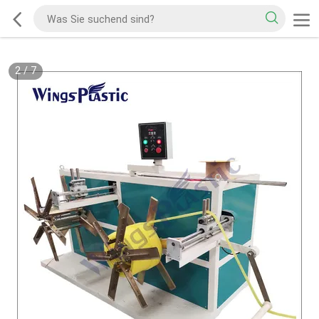
2
/
7