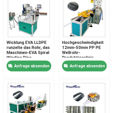
Fabrik-Ausflug
Qualitätskontrolle
Wicklung EVA LLDPE
Hochgeschwindigkeit
Treten Sie mit uns in Verbindung
runzelte das Rohr, das
12mm-50mm PP PE
Maschinen-EVA Spiral
Wellrohr-
Winding Pipe
Produktionslinie
Kunststoffrohr-Extruder-Maschine
Productions-Linie für
Wellrohr-Flexibility-
Anfrage absenden
Anfrage absenden
Staubsauger-
Rohrmaschine
Schlauch macht
Kunststoffrohr-Verdrängungs-Linie
Kunststoffrohr-Extruder-Maschine
HDPE Rohr-Extruder-Maschine