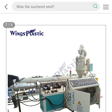
2
/
6