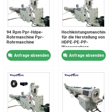
Fabrik-Ausflug
Qualitätskontrolle
94 Rpm Ppr-Hdpe-
Hochleistungsmaschine
Rohrmaschine Ppr-
für die Herstellung von
Rohrmaschine
HDPE-PE-PP-
Treten Sie mit uns in Verbindung
Wasserrohren
Anfrage absenden
Anfrage absenden
Kunststoffrohr-Extruder-Maschine
Kunststoffrohr-Verdrängungs-Linie
Kunststoffrohr-Extruder-Maschine
HDPE Rohr-Extruder-Maschine