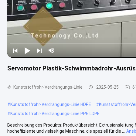
Servomotor Plastik-Schwimmbadrohr-Ausrüst
Kunststoffrohr-Verdrängungs-Linie
2025-05-25
6
#
Kunststoffrohr-Verdrängungs-Linie HDPE
#
Kunststoffrohr-Ve
#
Kunststoffrohr-Verdrängungs-Linie PPR LDPE
Beschreibung des Produkts: Produktübersicht: Extrusionsleitung fü
hocheffiziente und vielseitige Maschine, die speziell für die ...
Ansi