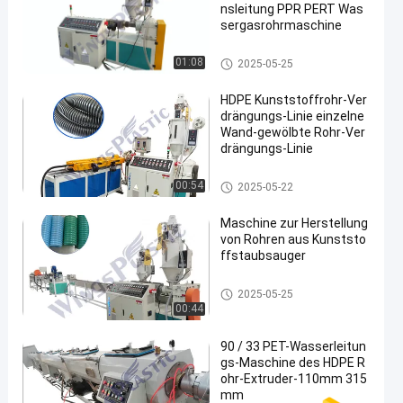
nsleitung PPR PERT Was
sergasrohrmaschine
Kunststoffrohr-Verdrängungs-
01:08
2025-05-25
Linie
HDPE Kunststoffrohr-Ver
drängungs-Linie einzelne
Wand-gewölbte Rohr-Ver
drängungs-Linie
Kunststoffrohr-Verdrängungs-
00:54
2025-05-22
Linie
Maschine zur Herstellung
von Rohren aus Kunststo
ffstaubsauger
Kunststoffrohr-Verdrängungs-
2025-05-25
Linie
00:44
90 / 33 PET-Wasserleitun
gs-Maschine des HDPE R
ohr-Extruder-110mm 315
mm