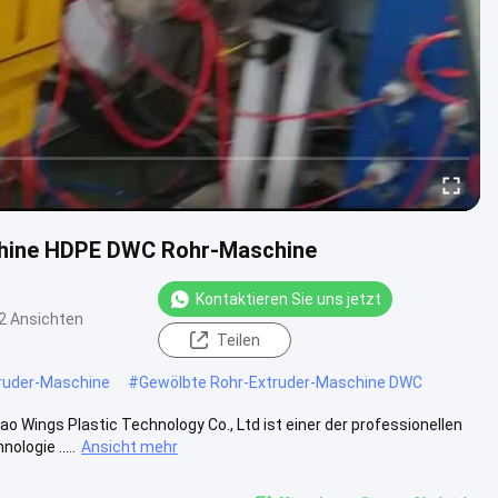
hine HDPE DWC Rohr-Maschine
Kontaktieren Sie uns jetzt
2 Ansichten
Teilen
ruder-Maschine
#
Gewölbte Rohr-Extruder-Maschine DWC
ings Plastic Technology Co., Ltd ist einer der professionellen
logie .....
Ansicht mehr