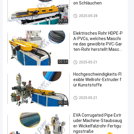
on Schläuchen
Gewölbte Rohr-Extruder-Masch
2025-05-28
ine
00:38
Elektrisches Rohr HDPE-P
A-PVCs, welches Maschi
ne das gewölbte PVC-Gar
ten-Rohr herstellt Maschi
ne herstellt
Gewölbte Rohr-Extruder-Masch
00:54
2025-05-21
ine
Hochgeschwindigkeits-Fl
exible Wellrohr-Extruder f
ür Kunststoffe
Gewölbte Rohr-Extruder-Masch
2025-05-21
ine
00:43
EVA Corrugated Pipe Extr
uder Machine-Staubsaug
er-Wickelfalzrohr-Fertigu
ngsstraße