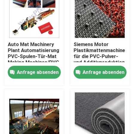
Fabrik-Ausflug
Qualitätskontrolle
Auto Mat Machinery
Siemens Motor
Plant Automatisierung
Plastikmattenmachine
Treten Sie mit uns in Verbindung
PVC-Spulen-Tür-Mat
für die PVC-Pulver-
Making Machines/PVC
und Additivproduktion
Anfrage absenden
Anfrage absenden
Kunststoffrohr-Extruder-Maschine
Kunststoffrohr-Verdrängungs-Linie
Kunststoffrohr-Extruder-Maschine
HDPE Rohr-Extruder-Maschine