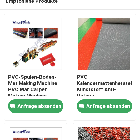
Empfohlene Produkte
PVC-Spulen-Boden-
PVC
Mat Making Machine
Kalendermattenherstellu
PVC Mat Carpet
Kunststoff Anti-
Making Machine
Rutsch-
Heim
Cushion Mat Machine
Autofußmatten
Anfrage absenden
Anfrage absenden
Produktionslinie
Produkte
Über uns