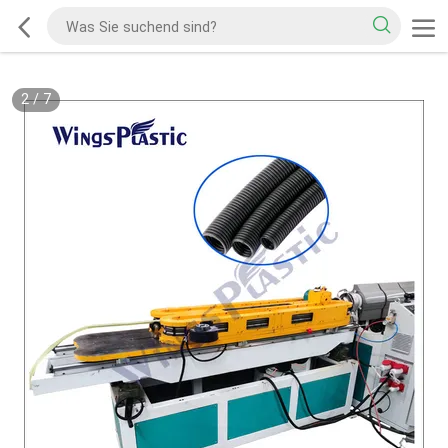
2
/
7