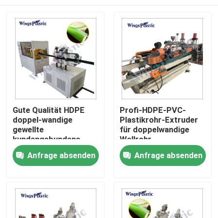
Gute Qualität HDPE
Profi-HDPE-PVC-
doppel-wandige
Plastikrohr-Extruder
gewellte
für doppelwandige
kundengebundene
Wellrohr
Farbrohr-
Heim
Anfrage absenden
Anfrage absenden
Verdrängungs-
Maschine für
Abwasserleitung
Produkte
Über uns