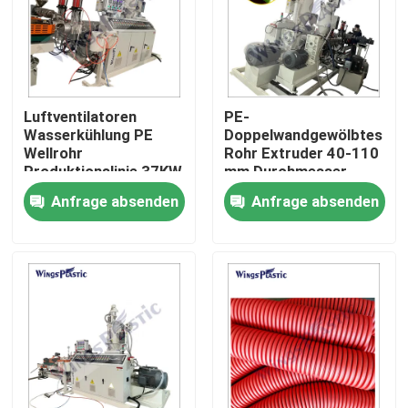
Fabrik-Ausflug
Qualitätskontrolle
Luftventilatoren
PE-
Wasserkühlung PE
Doppelwandgewölbtes
Wellrohr
Rohr Extruder 40-110
Treten Sie mit uns in Verbindung
Produktionslinie 37KW
mm Durchmesser
Extruderleistung
Lüfter Wasserkühlung
Anfrage absenden
Anfrage absenden
Kunststoffrohr-Extruder-Maschine
Kunststoffrohr-Verdrängungs-Linie
Kunststoffrohr-Extruder-Maschine
HDPE Rohr-Extruder-Maschine